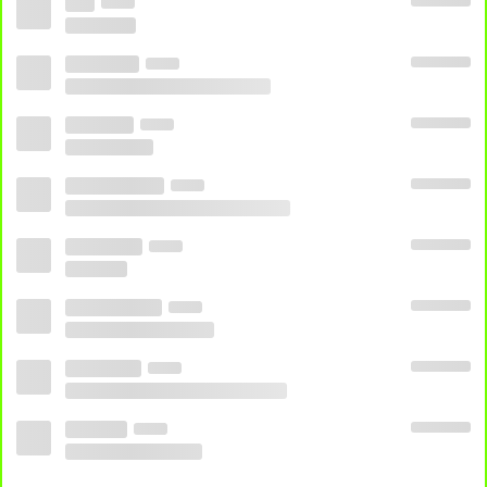
Publicado em:
10 de Janeiro de 2023
Assistir VIVA ao vivo 24 horas HD
online
O melhor site para você assistir VIVA ao vivo,
assista online VIVA online em HD 24 horas aqui
no Canais Play grátis.
TV ONLINE
VARIADOS
VIVA: A Experiência Esportiva de Primeira