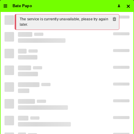
Bate Papo
The service is currently unavailable, please try again 
later.
Inscreva-se no canal do
Telegram
e nunca perca nosso Site!
Todos Os Jogos De Hoje Ao Vivo
Clicando
Aqui
CANAIS
OPÇÃO 1
OPÇÃO 2
OPÇÃO 3
OPÇÃO 4