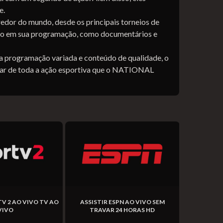
e.
or do mundo, desde os principais torneios de
ento em sua programação, como documentários e
programação variada e conteúdo de qualidade, o
ar de toda a ação esportiva que o NATIONAL
TV 2 AO VIVO TV AO
ASSISTIR ESPN AO VIVO SEM
ASSISTI
VIVO
TRAVAR 24 HORAS HD
GRÁTIS