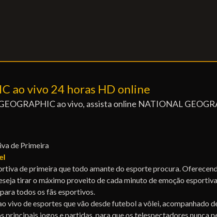
 ao vivo 24 horas HD online
L GEOGRAPHIC ao vivo, assista online NATIONAL GEOGRA
a de Primeira
el
 de primeira que todo amante do esporte procura. Oferecendo n
a tirar o máximo proveito de cada minuto de emoção esportiva
a todos os fãs esportivos.
o de esportes que vão desde futebol a vôlei, acompanhado de c
rincipais jogos e partidas, para que os telespectadores nunca p