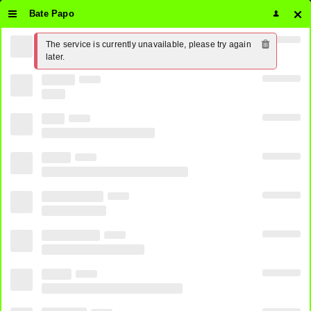
Bate Papo
The service is currently unavailable, please try again 
later.
Inscreva-se no canal do
Telegram
e nunca perca nosso Site!
Todos Os Jogos De Hoje Ao Vivo
Clicando
Aqui
CANAIS
OPÇÃO 1
OPÇÃO 2
OPÇÃO 3
OPÇÃO 4
OPÇÃO 5
OPÇÃO 1
OPÇÃO 2
OPÇÃO 3